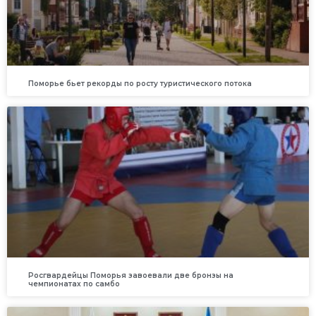
Поморье бьет рекорды по росту туристического потока
Росгвардейцы Поморья завоевали две бронзы на
чемпионатах по самбо