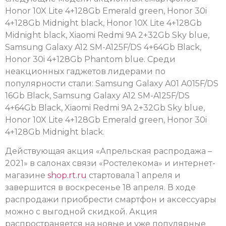
Honor 10X Lite 4+128Gb Emerald green, Honor 30i
4+128Gb Midnight black, Honor 10X Lite 4+128Gb
Midnight black, Xiaomi Redmi 9A 2+32Gb Sky blue,
Samsung Galaxy A12 SM-A125F/DS 4+64Gb Black,
Honor 30i 4+128Gb Phantom blue. Среди
неакционных гаджетов лидерами по
популярности стали: Samsung Galaxy A01 A015F/DS
16Gb Black, Samsung Galaxy A12 SM-A125F/DS
4+64Gb Black, Xiaomi Redmi 9A 2+32Gb Sky blue,
Honor 10X Lite 4+128Gb Emerald green, Honor 30i
4+128Gb Midnight black.
Действующая акция «Апрельская распродажа –
2021» в салонах связи «Ростелекома» и интернет-
магазине
shop.rt.ru
стартовала 1 апреля и
завершится в воскресенье 18 апреля. В ходе
распродажи приобрести смартфон и аксессуары
можно с выгодной скидкой. Акция
распространяется на новые и уже популярные