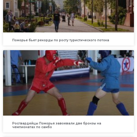
Поморье бьет рекорды по росту туристического потока
Росгвардейцы Поморья завоевали две бронзы на
чемпионатах по самбо