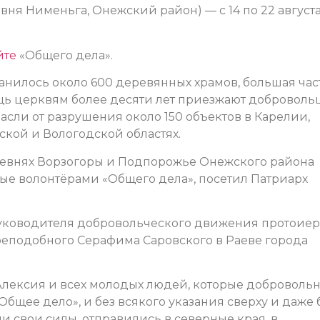
ня Нименьга, Онежский район) — с 14 по 22 августа
йте
«Общего дела».
анилось около 600 деревянных храмов, большая час
ощь церквям более десяти лет приезжают доброволь
асли от разрушения около 150 объектов в Карелии,
ской и Вологодской областях.
ревнях Ворзогоры и Подпорожье Онежского района
ные волонтёрами «Общего дела», посетил Патриарх
уководителя добровольческого движения протоие
преподобного Серафима Саровского в Раеве города
 Алексия и всех молодых людей, которые доброволь
«Общее дело», и без всякого указания сверху и даже 
 свои силы, отправились в северные края, в