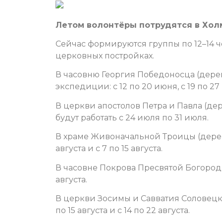
Летом волонтёры потрудятся в Хол
Сейчас формируются группы по 12–14 ч
церковных постройках.
В часовню Георгия Победоносца (дере
экспедиции: с 12 по 20 июня, с 19 по 27
В церкви апостолов Петра и Павла (де
будут работать с 24 июля по 31 июля.
В храме Живоначальной Троицы (дерев
августа и с 7 по 15 августа.
В часовне Покрова Пресвятой Богород
августа.
В церкви Зосимы и Савватия Соловецки
по 15 августа и с 14 по 22 августа.