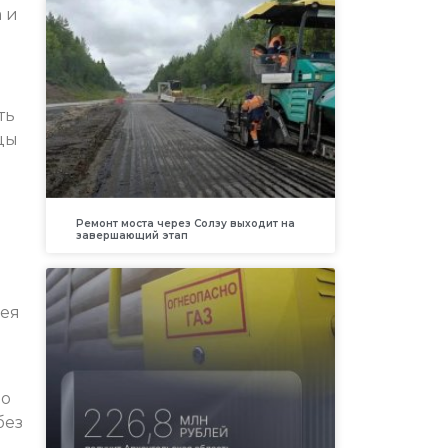
 и
ть
цы
Ремонт моста через Солзу выходит на
завершающий этап
рея
но
без