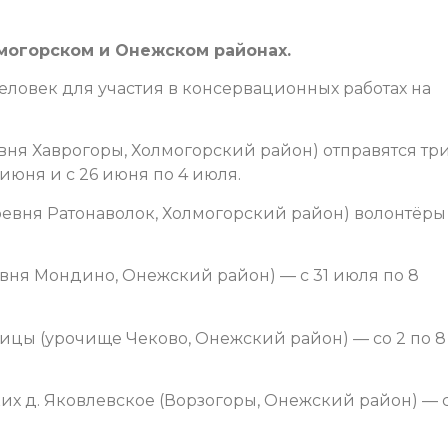
могорском и Онежском районах.
еловек для участия в консервационных работах на
вня Хаврогоры, Холмогорский район) отправятся тр
 июня и с 26 июня по 4 июля.
ревня Ратонаволок, Холмогорский район) волонтёры
ня Мондино, Онежский район) — с 31 июля по 8
ицы (урочище Чеково, Онежский район) — со 2 по 8
х д. Яковлевское (Ворзогоры, Онежский район) — с