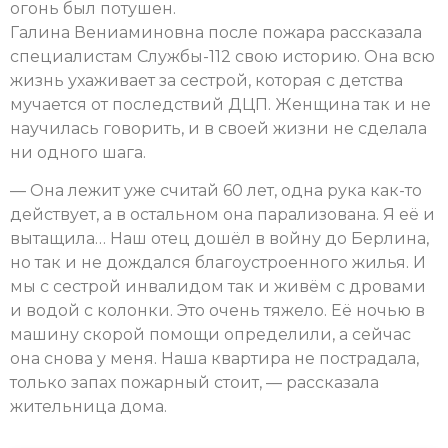
огонь был потушен.
Галина Вениаминовна после пожара рассказала
специалистам Службы-112 свою историю. Она всю
жизнь ухаживает за сестрой, которая с детства
мучается от последствий ДЦП. Женщина так и не
научилась говорить, и в своей жизни не сделала
ни одного шага.
— Она лежит уже считай 60 лет, одна рука как-то
действует, а в остальном она парализована. Я её и
вытащила… Наш отец дошёл в войну до Берлина,
но так и не дождался благоустроенного жилья. И
мы с сестрой инвалидом так и живём с дровами
и водой с колонки. Это очень тяжело. Её ночью в
машину скорой помощи определили, а сейчас
она снова у меня. Наша квартира не пострадала,
только запах пожарный стоит, — рассказала
жительница дома.