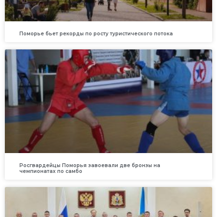
Поморье бьет рекорды по росту туристического потока
Росгвардейцы Поморья завоевали две бронзы на
чемпионатах по самбо