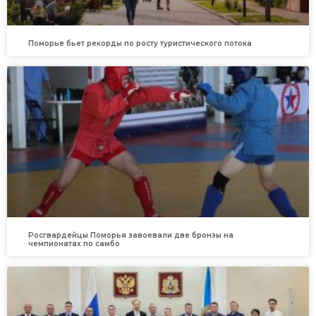
Поморье бьет рекорды по росту туристического потока
Росгвардейцы Поморья завоевали две бронзы на
чемпионатах по самбо