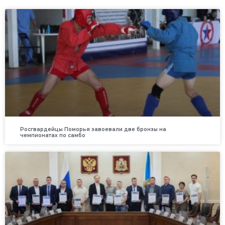
Росгвардейцы Поморья завоевали две бронзы на
чемпионатах по самбо