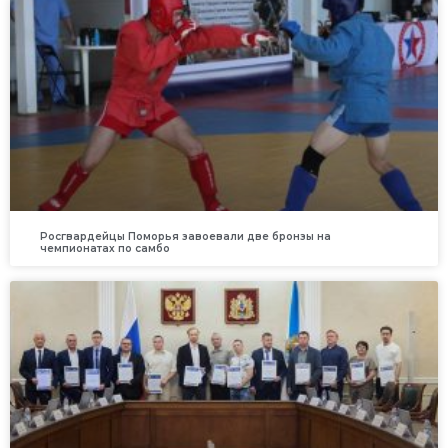
Росгвардейцы Поморья завоевали две бронзы на
чемпионатах по самбо