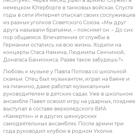
лесопункт. Через месяц ушёл в армию. Служил в
немецком Ютерборге в танковых войсках. Спустя
годы в сети Интернет отыскал своих сослуживцев
из разных уголков Советского Союза. «Мы друг
друга называли братьями, – поясняет он. – До сих
пор общаемся. Впечатления от службы в
Германии остались на всю жизнь. Ходили на
концерты Стаса Намина, Людмилы Сенчиной,
Донатаса Баниониса. Разве такое забудешь?»
Любовь к музыке у Павла Попова со школьной
скамьи. Отец был музыкантом, играл на баяне и
на пианино, даже работал музыкальным
руководителем в детских садах. Уже в школьном
ансамбле Павел освоил игру на ударных, позднее
выступал в составе верхоледского ВИА
«Камертон» и в других шенкурских
самодеятельных ансамблях. После армии три
года руководил клубом в родном Уколке.