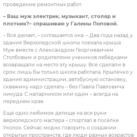
проведение ремонтных работ.
– Ваш муж электрик, музыкант, столяр и
плотник?– спрашиваю у Галины Поповой.
– Всё делает, – соглашается она. – Два года назад у
здания Верхоледской школы поехала крыша.
Муж вместе с Александром Георгиевичем
Столбовым и родителями учеников лебёдками
возвращали на место эту крышу. Всё сделали в
срок: лишь бы только школа работала. Крылечко у
здания администрации, автобусную остановку,
скважину надо сделать – без Павла Павловича
никуда. С напарником или один – всегда на
переднем крае.
Ещё одно любимое детище на все руки
верхоледского мастера – спортзал в посёлке
Уколок. Сейчас модно говорить о создании
открытых пространств, где люди разных возрастов