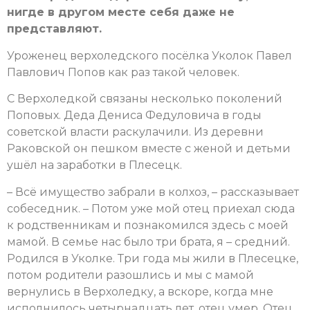
нигде в другом месте себя даже не
представляют.
Уроженец верхоледского посёлка Уколок Павел
Павлович Попов как раз такой человек.
С Верхоледкой связаны несколько поколений
Поповых. Деда Дениса Федуловича в годы
советской власти раскулачили. Из деревни
Раковской он пешком вместе с женой и детьми
ушёл на заработки в Плесецк.
– Всё имущество забрали в колхоз, – рассказывает
собеседник. – Потом уже мой отец приехал сюда
к родственникам и познакомился здесь с моей
мамой. В семье нас было три брата, я – средний.
Родился в Уколке. Три года мы жили в Плесецке,
потом родители разошлись и мы с мамой
вернулись в Верхоледку, а вскоре, когда мне
исполнилось четырнадцать лет, отец умер. Отец