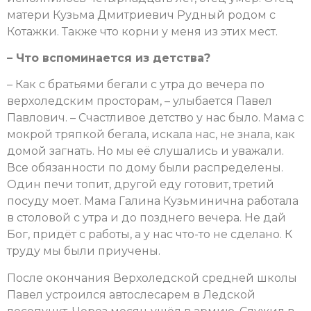
матери Кузьма Дмитриевич Рудный родом с
Котажки. Также что корни у меня из этих мест.
– Что вспоминается из детства?
– Как с братьями бегали с утра до вечера по
верхоледским просторам, – улыбается Павел
Павлович. – Счастливое детство у нас было. Мама с
мокрой тряпкой бегала, искала нас, не знала, как
домой загнать. Но мы её слушались и уважали.
Все обязанности по дому были распределены.
Один печи топит, другой еду готовит, третий
посуду моет. Мама Галина Кузьминична работала
в столовой с утра и до позднего вечера. Не дай
Бог, придёт с работы, а у нас что-то не сделано. К
труду мы были приучены.
После окончания Верхоледской средней школы
Павел устроился автослесарем в Ледской