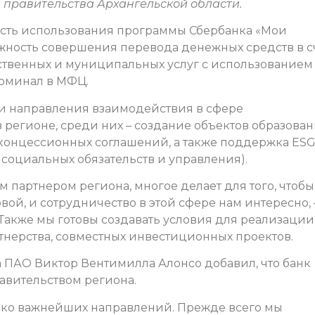
 правительства Архангельской области.
ость использования программы Сбербанка «Мои
ожность совершения перевода денежных средств в с
ственных и муниципальных услуг с использованием
ерминал в МФЦ.
ли направления взаимодействия в сфере
 регионе, среди них – создание объектов образован
концессионных соглашений, а также поддержка ESG
социальных обязательств и управления).
партнером региона, многое делает для того, чтобы
ой, и сотрудничество в этой сфере нам интересно, 
Также мы готовы создавать условия для реализации
тнерства, совместных инвестиционных проектов.
 ПАО Виктор Вентимилла Алонсо добавил, что банк
авительством региона.
ько важнейших направлений. Прежде всего мы