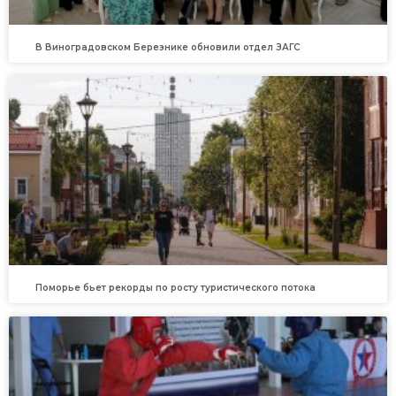
В Виноградовском Березнике обновили отдел ЗАГС
Поморье бьет рекорды по росту туристического потока