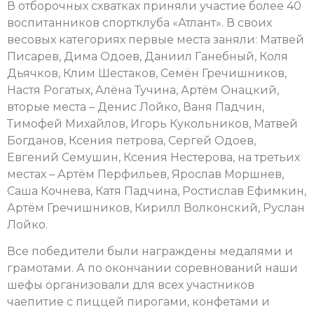
В отборочных схватках приняли участие более 40
воспитанников спортклуба «Атлант». В своих
весовых категориях первые места заняли: Матвей
Писарев, Дима Одоев, Даниил Ганебный, Коля
Дьячков, Клим Шестаков, Семён Гречишников,
Настя Рогатых, Алёна Тучина, Артём Онацкий,
вторые места – Денис Лойко, Ваня Падчин,
Тимофей Михайлов, Игорь Кукольников, Матвей
Богданов, Ксения петрова, Сергей Одоев,
Евгений Семушин, Ксения Нестерова, на третьих
местах – Артём Перфильев, Ярослав Моршнев,
Саша Кочнева, Катя Падчина, Ростислав Ефимкин,
Артём Гречишников, Кирилл Волконский, Руслан
Лойко.
Все победители были награждены медалями и
грамотами. А по окончании соревнований наши
шефы организовали для всех участников
чаепитие с пиццей пирогами, конфетами и