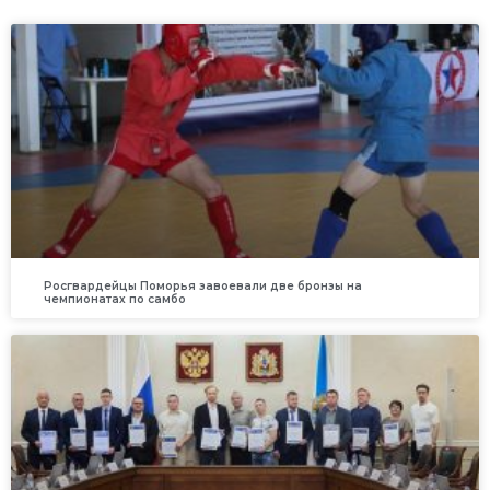
Росгвардейцы Поморья завоевали две бронзы на
чемпионатах по самбо