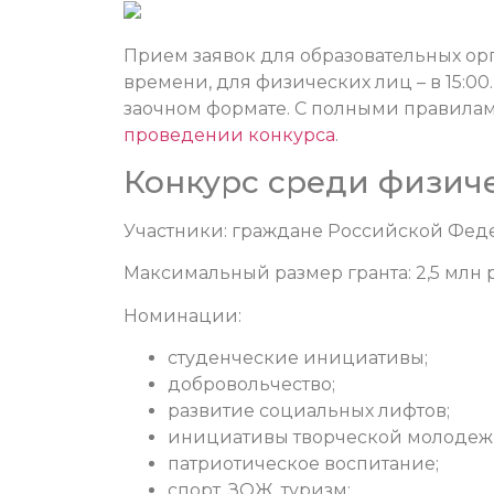
Прием заявок для образовательных орг
времени
, для физических лиц – в 15:0
заочном формате.
С полными правилам
проведении конкурса
.
Конкурс среди физич
Участники: граждане Российской Федер
Максимальный размер гранта: 2,5 млн 
Номинации:
студенческие инициативы;
добровольчество;
развитие социальных лифтов;
инициативы творческой молодеж
патриотическое воспитание;
спорт, ЗОЖ, туризм;