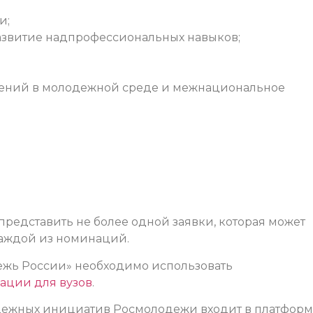
и;
азвитие надпрофессиональных навыков;
лений в молодежной среде и межнациональное
редставить не более одной заявки, которая может
каждой из номинаций.
ежь России» необходимо использовать
ации для вузов
.
одежных инициатив Росмолодежи входит в платформ