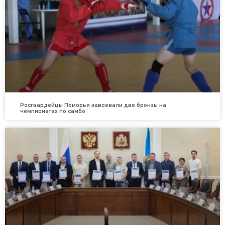
Росгвардейцы Поморья завоевали две бронзы на
чемпионатах по самбо