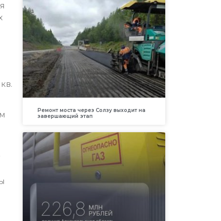
ая
х
кв.
Ремонт моста через Солзу выходит на
ом
завершающий этап
ны