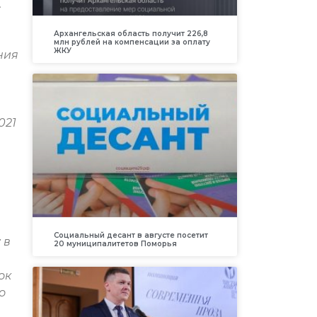
.
Архангельская область получит 226,8
млн рублей на компенсации за оплату
ЖКУ
ния
021
м
Социальный десант в августе посетит
 в
20 муниципалитетов Поморья
ок
о