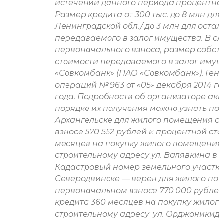
истечении данного периода процентная 
Размер кредита от 300 тыс. до 8 млн д
Ленинградской обл./ до 3 млн для оста
передаваемого в залог имущества. В 
первоначального взноса, размер собст
стоимости передаваемого в залог им
«Совкомбанк» (ПАО «Совкомбанк»). Ге
операций № 963 от «05» декабря 2014 год
года. Подробности об организаторе акц
порядке их получения можно узнать по те
Архангельске для жилого помещения с
взносе 570 552 рублей и процентной ст
месяцев на покупку жилого помещени
строительному адресу ул. Валявкина в
Кадастровый номер земельного участка
Северодвинске — верен для жилого по
первоначальном взносе 770 000 рублей
кредита 360 месяцев на покупку жило
строительному адресу ул. Орджоникид