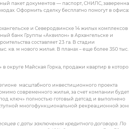
ный пакет документов — паспорт, СНИЛС, заверенн
ходах. Оформить сделку бесплатно помогут в офиса
Архангельске и Северодвинске 14 жилых комплексов
ьный банк Группы «Аквилон» в Архангельске и
оительства составляет 23 га. В стадии
. кв. м нового жилья. В планах – еще более 350 тыс. 
 в округе Майская Горка, продажи квартир в котор
регионе масштабного инвестиционного проекта
омимо современного жилья, за счет компании будет
под ключ» полностью готовый детсад и выполнено
оступной многофункциональной рекреационной зо
 месяцев с даты заключения кредитного договора. По