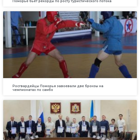
Поморье бьет рекорды по росту туристического потока
Росгвардейцы Поморья завоевали две бронзы на
чемпионатах по самбо