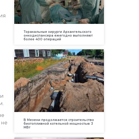
рия
Торакальные хирурги Архангельского
онкодиспансера ежегодно выполняют
более 400 операций
ли
и.
не
В Мезени продолжается строительство
 не
биотопливной котельной мощностью 3
МВт
и