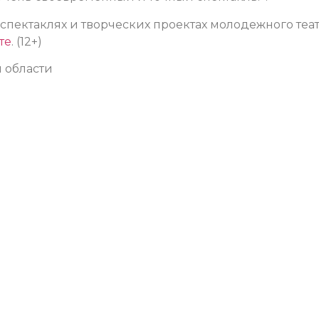
ектаклях и творческих проектах молодежного теа
те
. (12+)
 области