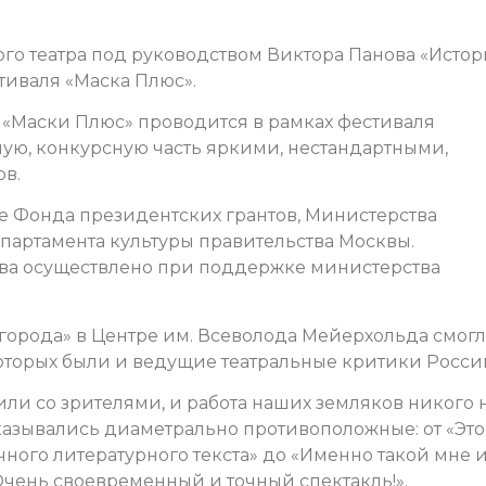
го театра под руководством Виктора Панова «Исто
тиваля «Маска Плюс».
«Маски Плюс» проводится в рамках фестиваля
ную, конкурсную часть яркими, нестандартными,
ов.
 Фонда президентских грантов, Министерства
артамента культуры правительства Москвы.
ива осуществлено при поддержке министерства
 города» в Центре им. Всеволода Мейерхольда смог
которых были и ведущие театральные критики Росси
или со зрителями, и работа наших земляков никого 
азывались диаметрально противоположные: от «Это
ного литературного текста» до «Именно такой мне 
Очень своевременный и точный спектакль!».