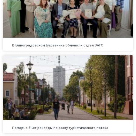
В Виноградовском Березнике обновили отдел ЗАГС
Поморье бьет рекорды по росту туристического потока