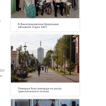
у
В Виноградовском Березнике
обновили отдел ЗАГС
оде
ом
Поморье бьет рекорды по росту
туристического потока