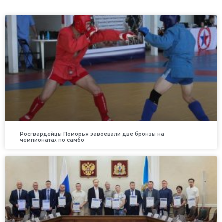
Росгвардейцы Поморья завоевали две бронзы на
чемпионатах по самбо