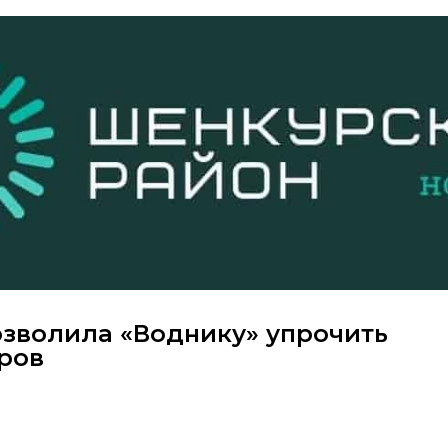
озволила «Воднику» упрочить
еров