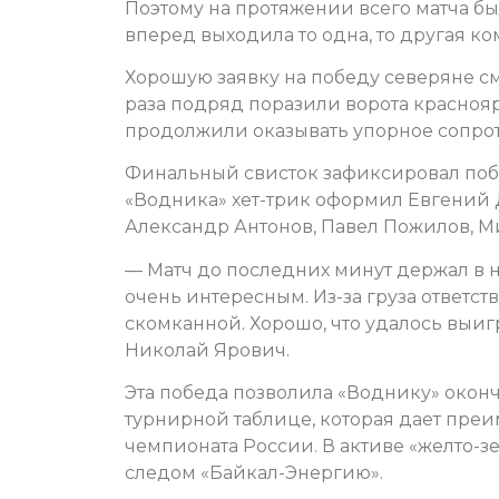
Поэтому на протяжении всего матча бы
вперед выходила то одна, то другая ко
Хорошую заявку на победу северяне смо
раза подряд поразили ворота красноярц
продолжили оказывать упорное сопро
Финальный свисток зафиксировал побе
«Водника» хет-трик оформил Евгений Д
Александр Антонов, Павел Пожилов, М
— Матч до последних минут держал в н
очень интересным. Из-за груза ответств
скомканной. Хорошо, что удалось выиг
Николай Ярович.
Эта победа позволила «Воднику» оконч
турнирной таблице, которая дает преи
чемпионата России. В активе «желто-з
следом «Байкал-Энергию».