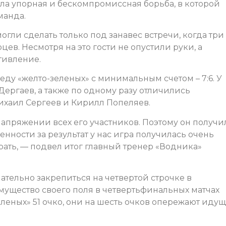
ла упорная и бескомпромиссная борьба, в которой
манда.
гли сделать только под занавес встречи, когда три
ев. Несмотря на это гости не опустили руки, а
тивление.
ду «желто-зеленых» с минимальным счетом – 7:6. У
ергаев, а также по одному разу отличились
ихаил Сергеев и Кирилл Попеляев.
апряжении всех его участников. Поэтому он получи
енности за результат у нас игра получилась очень
рать, — подвел итог главный тренер «Водника»
ательно закрепиться на четвертой строчке в
мущество своего поля в четвертьфинальных матчах
еленых» 51 очко, они на шесть очков опережают иду