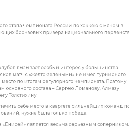
го этапа чемпионата России по хоккею с мячом в
ующих бронзовых призера национального первенств
 клубов вызывает особый интерес у большинства
яков матч с «желто-зелеными» не имел турнирного
 место по итогам регулярного чемпионата. Поэтому
м основного состава – Сергею Ломанову, Алмазу
гу Толстихину.
спечить себе место в квартете сильнейших команд п
ований, нужна была только победа.
ров «Енисей» является весьма серьезным соперником.