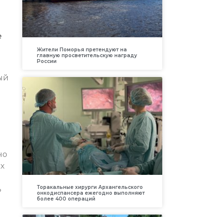
е
Жители Поморья претендуют на
главную просветительскую награду
России
ый
но
х
Торакальные хирурги Архангельского
ь
онкодиспансера ежегодно выполняют
более 400 операций