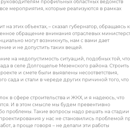
 руководителям профильных областных ведомств
все мероприятия, которые реализуются в рамках
 на этих объектах, – сказал губернатор, обращаясь к
еменное обращение внимания отраслевых министерс
нциально могут возникнуть, нам с вами дает
ние и не допустить таких вещей.
ие на недопустимость ситуаций, подобных той, что
сада в селе Долгощелье Мезенского района. Строить
 проекте и смете были выявлены несоответствия,
о сада и стали в череде других причиной того, что
ок в сфере строительства и ЖКХ, и я надеюсь, что
тся. И в этом смысле мы будем превентивно
бо проблемы. Такие вопросы надо решать на стадии
проектирования у нас не становились проблемой п
от, а проще говоря – не делали эти работы