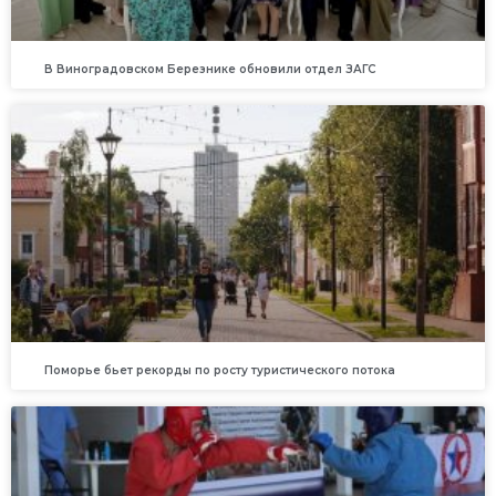
В Виноградовском Березнике обновили отдел ЗАГС
Поморье бьет рекорды по росту туристического потока