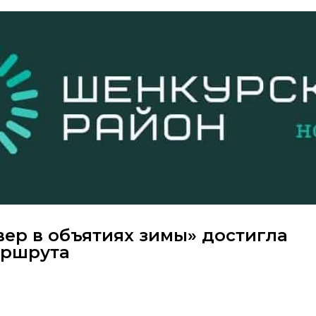
ер в объятиях зимы» достигла
аршрута