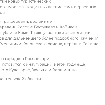
тки новых туристических
го туризма, входит выявление самых красивых
ов.
и три деревни, достойные
еревень России: Бестужево и Койнас в
еспублике Коми. Также участники экспедиции
ов для дальнейшего более подробного изучения
 Хмельники Коношского района, деревни Селище
и городков России, при
 готовится к инаугурации в этом году еще
– это Кулогорье, Зачачье и Вершинино.
ангельской области