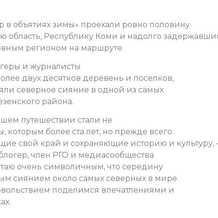
 в объятиях зимы» проехали ровно половину
ую область, Республику Коми и надолго задержавши
новным регионом на маршруте.
огеры и журналисты
олее двух десятков деревень и поселков,
яли северное сияние в одной из самых
зенского района.
шем путешествии стали не
, которым более ста лет, но прежде всего
ие свой край и сохраняющие историю и культуру, 
блогер, член РГО и медиасообщества
читаю очень символичным, что середину
ым сиянием около самых северных в мире
овольствием поделимся впечатлениями и
ах.