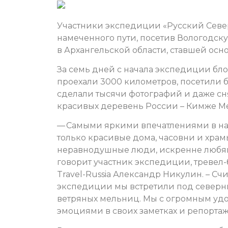
Участники экспедиции «Русский Север
намеченного пути, посетив Вологодск
в Архангельской области, ставшей ос
За семь дней с начала экспедиции бл
проехали 3000 километров, посетили б
сделали тысячи фотографий и даже сн
красивых деревень России – Кимже Ме
— Самыми яркими впечатлениями в на
только красивые дома, часовни и храмы
неравнодушные люди, искренне любящ
говорит участник экспедиции, тревел-
Travel-Russia Александр Никулин. – С
экспедиции мы встретили под северн
ветряных мельниц. Мы с огромным уд
эмоциями в своих заметках и репортаж