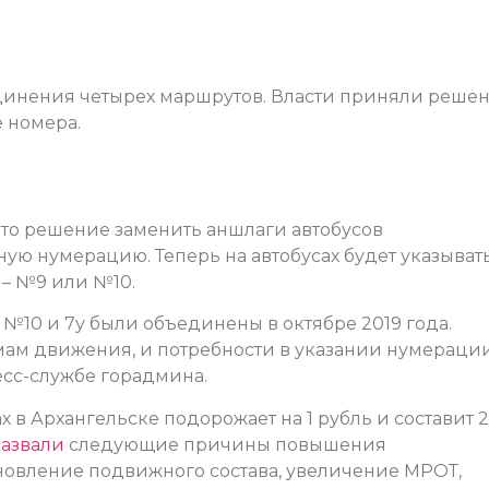
единения четырех маршрутов. Власти приняли реше
е номера.
то решение заменить аншлаги автобусов
ную нумерацию. Теперь на автобусах будет указыват
– №9 или №10.
 №10 и 7у были объединены в октябре 2019 года.
мам движения, и потребности в указании нумераци
есс-службе горадмина.
х в Архангельске подорожает на 1 рубль и составит 
азвали
следующие причины повышения
бновление подвижного состава, увеличение МРОТ,