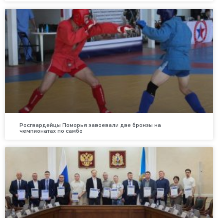
Росгвардейцы Поморья завоевали две бронзы на
чемпионатах по самбо