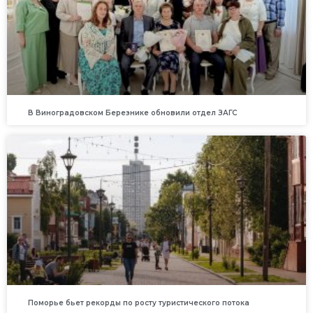
В Виноградовском Березнике обновили отдел ЗАГС
Поморье бьет рекорды по росту туристического потока