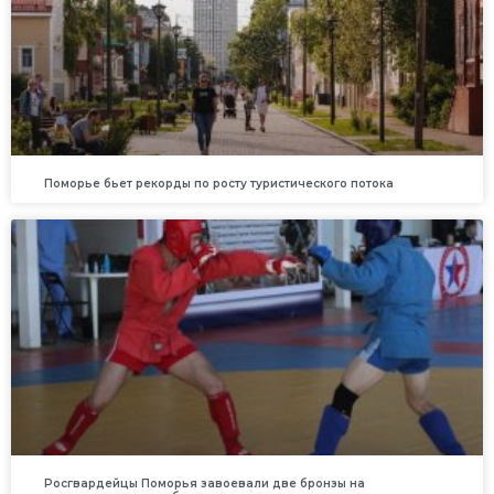
Поморье бьет рекорды по росту туристического потока
Росгвардейцы Поморья завоевали две бронзы на