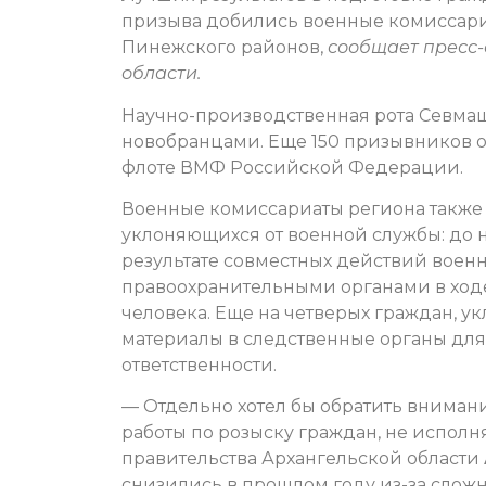
призыва добились военные комиссариа
Пинежского районов,
сообщает пресс-
области.
Научно-производственная рота Севма
новобранцами. Еще 150 призывников 
флоте ВМФ Российской Федерации.
Военные комиссариаты региона также 
уклоняющихся от военной службы: до н
результате совместных действий вое
правоохранительными органами в ход
человека. Еще на четверых граждан, 
материалы в следственные органы для
ответственности.
— Отдельно хотел бы обратить вниман
работы по розыску граждан, не исполн
правительства Архангельской области
снизились в прошлом году из-за сложн