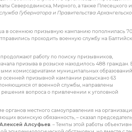
ты Северодвинска, Мирного, а также Плесецкого и
служба Губернатора и Правительства Архангельск
ша в осеннюю призывную кампанию пополнилась 7
отправились проходить военную службу на Балтийс
продолжают работу по поиску призывников,
ачала призыва в розыске находилось 488 граждан. 
нными комиссариатами муниципальных образований
е осенней призывной кампании разыскано 63
уклоняющихся от военной службы, направлены
 решения вопроса о привлечении к уголовной
ие органов местного самоуправления на организац
яющих воинскую обязанность, – сказал председател
Алексей Алсуфьев
. – Темпы этой работы объективн
ой эпидемиологической обстановки, но вместе с те