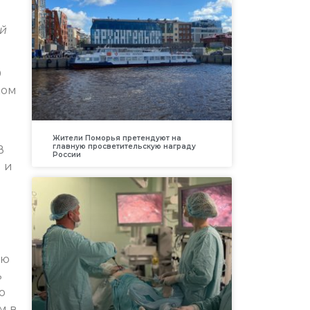
ой
0
ком
Жители Поморья претендуют на
главную просветительскую награду
В
России
 и
ию
ь
о
м в