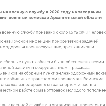
н на военную службу в 2020 году на заседании
жил военный комиссар Архангельской области
 военную службу призвано около 1,5 тысячи человек
оронавирусной инфекции приоритетной задачей
ние здоровья военнослужащих, призывников и
и сборные пункты области были обеспечены всеми
ьной защиты и оборудованием, – рассказал
изывников на сборный пункт, железнодорожный вокз
автомобильным транспортом военкомата. Воинские
гонах железнодорожным транспортом и военно-
вместной работе срыва отправок молодого пополне
ждан к военной службе и в организации проведения