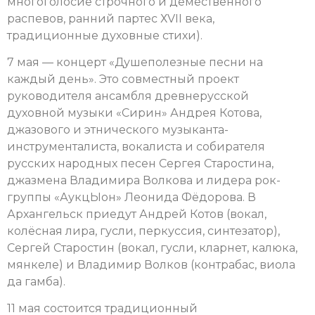
многоголосие строчного и демественного
распевов, ранний партес ХVII века,
традиционные духовные стихи).
7 мая — концерт «Душеполезные песни на
каждый день». Это совместный проект
руководителя ансамбля древнерусской
духовной музыки «Сирин» Андрея Котова,
джазового и этнического музыканта-
инструменталиста, вокалиста и собирателя
русских народных песен Сергея Старостина,
джазмена Владимира Волкова и лидера рок-
группы «АукцЫон» Леонида Фёдорова. В
Архангельск приедут Андрей Котов (вокал,
колёсная лира, гусли, перкуссия, синтезатор),
Сергей Старостин (вокал, гусли, кларнет, калюка,
мянкеле) и Владимир Волков (контрабас, виола
да гамба).
11 мая состоится традиционный