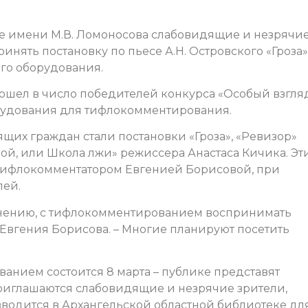
е имени М.В. Ломоносова слабовидящие и незрячи
инять постановку по пьесе А.Н. Островского «Гроза»
го оборудования.
вошел в число победителей конкурса «Особый взгля
орудования для тифлокомментирования.
щих граждан стали постановки «Гроза», «Ревизор»
ой, или Школа лжи» режиссера Анастаса Кичика.
Эт
 тифлокомментатором Евгенией Борисовой, при
лей.
 мнению, с тифлокомментированием воспринимать
т Евгения Борисова. – Многие планируют посетить
нием состоится 8 марта – публике представят
Приглашаются слабовидящие и незрячие зрители,
зводится в Архангельской областной библиотеке дл