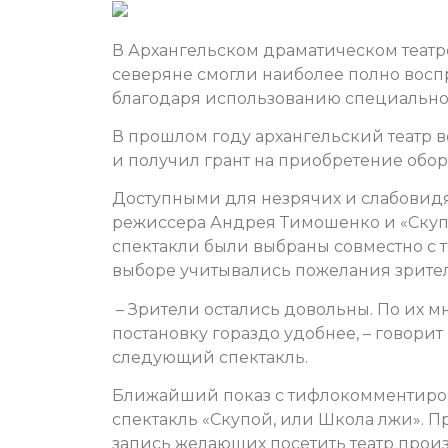
В Архангельском драматическом театр
северяне смогли наиболее полно воспр
благодаря использованию специально
В прошлом году архангельский театр 
и получил грант на приобретение об
Доступными для незрячих и слабовидя
режиссера Андрея Тимошенко и «Скуп
спектакли были выбраны совместно с
выборе учитывались пожелания зрите
– Зрители остались довольны. По их
постановку гораздо удобнее, – говори
следующий спектакль.
Ближайший показ с тифлокомментирова
спектакль «Скупой, или Школа лжи». 
запись желающих посетить театр прои