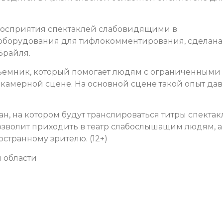
 восприятия спектаклей слабовидящими в
 оборудования для тифлокомментирования, сделана
Брайля.
дъемник, который помогает людям с ограниченными
 камерной сцене. На основной сцене такой опыт да
ран, на котором будут транслироваться титры спектак
позволит приходить в театр слабослышащим людям, а
странному зрителю. (12+)
 области