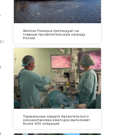
е
Жители Поморья претендуют на
главную просветительскую награду
России
д»
и
Торакальные хирурги Архангельского
онкодиспансера ежегодно выполняют
более 400 операций
я