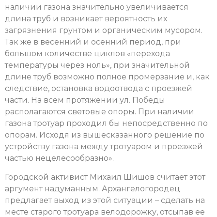
наличии газона значительно увеличивается
длина труб и возникает вероятность их
загрязнения грунтом и органическим мусором.
Так же в весенний и осенний период, при
большом количестве циклов «перехода
температуры через ноль», при значительной
длине труб возможно полное промерзание и, как
следствие, остановка водоотвода с проезжей
части. На всем протяжении ул. Победы
располагаются световые опоры. При наличии
газона тротуар проходил бы непосредственно по
опорам. Исходя из вышесказанного решение по
устройству газона между тротуаром и проезжей
частью нецелесообразно».
Городской активист Михаил Шишов считает этот
аргумент надуманным. Архангелогородец
предлагает выход из этой ситуации – сделать на
месте старого тротуара велодорожку, отсыпав её