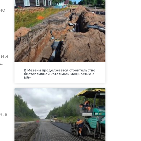
но
ции
-
В Мезени продолжается строительство
с
биотопливной котельной мощностью 3
МВт
, а