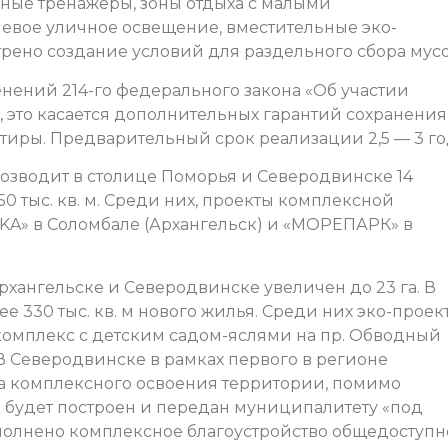
чные тренажёры, зоны отдыха с малыми
евое уличное освещение, вместительные эко-
рено создание условий для раздельного сбора мусо
енений 214-го федерального закона «Об участии
, это касается дополнительных гарантий сохранения
тиры. Предварительный срок реализации 2,5 — 3 го
возводит в столице Поморья и Северодвинске 14
 тыс. кв. м. Среди них, проекты комплексной
KA» в Соломбале (Архангельск) и «МОРЕПАРК» в
хангельске и Северодвинске увеличен до 23 га. В
 330 тыс. кв. м нового жилья. Среди них эко-проект
комплекс с детским садом-яслями на пр. Обводный
. В Северодвинске в рамках первого в регионе
а комплексного освоения территории, помимо
и будет построен и передан муниципалитету «под
полнено комплексное благоустройство общедоступ