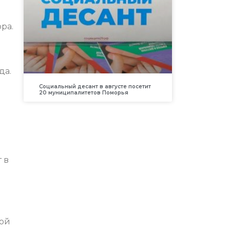
ра.
да.
Социальный десант в августе посетит
20 муниципалитетов Поморья
 в
ной