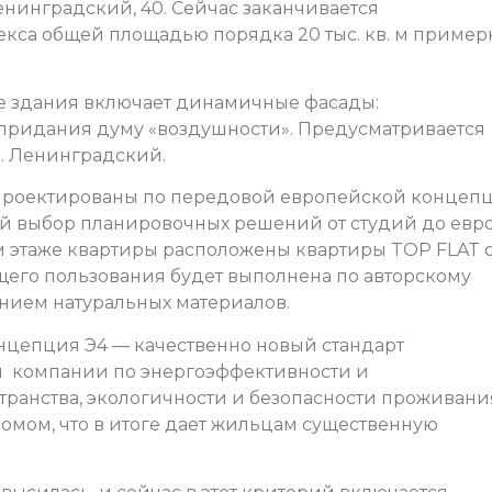
 Ленинградский, 40. Сейчас заканчивается
кса общей площадью порядка 20 тыс. кв. м пример
 здания включает динамичные фасады:
 придания думу «воздушности». Предусматривается
р. Ленинградский.
проектированы по передовой европейской концеп
й выбор планировочных решений от студий до евро
м этаже квартиры расположены квартиры TOP FLAT 
бщего пользования будет выполнена по авторскому
ением натуральных материалов.
онцепция Э4 — качественно новый стандарт
 компании по энергоэффективности и
ранства, экологичности и безопасности проживания
омом, что в итоге дает жильцам существенную