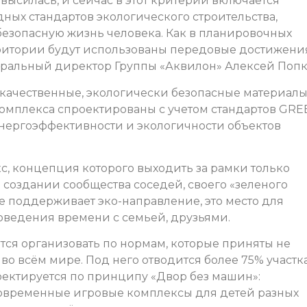
высилась, и сейчас в этот критерий включается
ных стандартов экологического строительства,
езопасную жизнь человека. Как в планировочных
ерритории будут использованы передовые достижени
неральный директор Группы «Аквилон» Алексей Попк
 качественные, экологически безопасные материалы
омплекса спроектированы с учетом стандартов GRE
нергоэффективности и экологичности объектов
с, концепция которого выходить за рамки только
 создании сообщества соседей, своего «зеленого
е поддерживает эко-направление, это место для
роведения времени с семьей, друзьями.
тся организовать по нормам, которые приняты не
 во всём мире. Под него отводится более 75% участка
ектируется по принципу «Двор без машин»:
современные игровые комплексы для детей разных