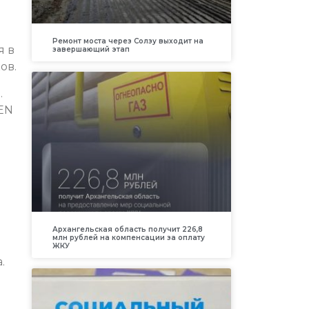
Ремонт моста через Солзу выходит на
я в
завершающий этап
ов.
.
EN
Архангельская область получит 226,8
млн рублей на компенсации за оплату
ЖКУ
.