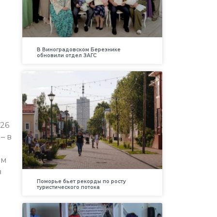
В Виноградовском Березнике
обновили отдел ЗАГС
и
 26
– в
ом
в
Поморье бьет рекорды по росту
туристического потока