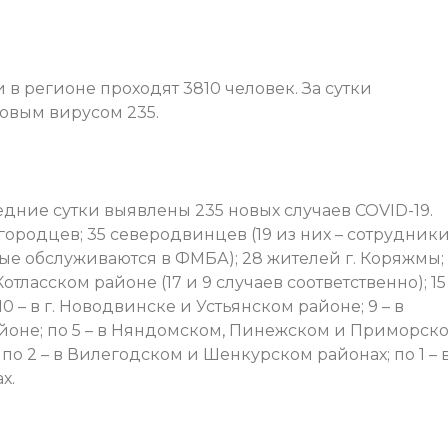
 регионе проходят 3810 человек. За сутки
новым вирусом 235.
дние сутки выявлены 235 новых случаев COVID-19.
городцев; 35 северодвинцев (19 из них – сотрудник
е обслуживаются в ФМБА); 28 жителей г. Коряжмы;
отласском районе (17 и 9 случаев соответственно); 15 
0 – в г. Новодвинске и Устьянском районе; 9 – в
айоне; по 5 – в Няндомском, Пинежском и Приморск
 по 2 – в Вилегодском и Шенкурском районах; по 1 – 
х.