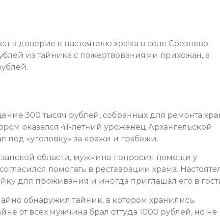
 в доверие к настоятелю храма в селе Срезнево.
рублей из тайника с пожертвованиями прихожан, а
рублей.
ние 300 тысяч рублей, собранных для ремонта хра
Вором оказался 41-летний уроженец Архангельской
л под «уголовку» за кражи и грабежи.
занской области, мужчина попросил помощи у
согласился помогать в реставрации храма. Настояте
йку для проживания и иногда приглашал его в гост
чайно обнаружил тайник, в котором хранились
йне от всех мужчина брал оттуда 1000 рублей, но не