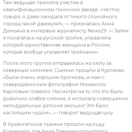
Там ведущая приняла участие в
квалификационном гоночном заезде. «Честно
говоря, я даже ожидала от тихого спокойного
города такой движухи!», — призналась Анна
Демьяна в интервью журналисту News29. — Затем
я покаталась на русской тройке, управляла
которой единственная женщина в России,
которая вообще управляет тройками».
После этого группа отправилась на охоту за
северным сиянием. Съемки прошли в Куртяево.
«Были очень хорошие прогнозы, и нам с
северодвинским фотографом Михаилом
Карповым повезло. Несмотря на то, что это было
довольно слабое сияние, я испытала совершенно
неподдельные детские эмоции! Это было
настоящим чудом», — говорит ведущая шоу.
В Архангельске съемки прошли на льду
Кузнечихи, где Анна Демьяна попыталась