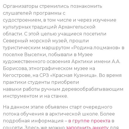
Организаторы стремились познакомить
слушателей программы с
судостроением, в том числе и через изучение
культурных традиций Архангельской
области. С этой целью учащиеся посетили
Северный морской музей, прошли
туристическим маршрутом «Родина лоцманов» в
поселке Выселки, побывали в Музее
художественного освоения Арктики имени А.А.
Борисова, этнографическом музее на
Кегострове, на СРЗ «Красная Кузница». Во время
практики студенты приобрели
навыки работы ручным деревообрабатывающим
инструментом и на станке.
На данном этапе объявлен старт очередного
потока обучения в арктической школе. Более
подробная информация –
в группе проекта
в
соцсети. Здесь же можно
заполнить анкету
для