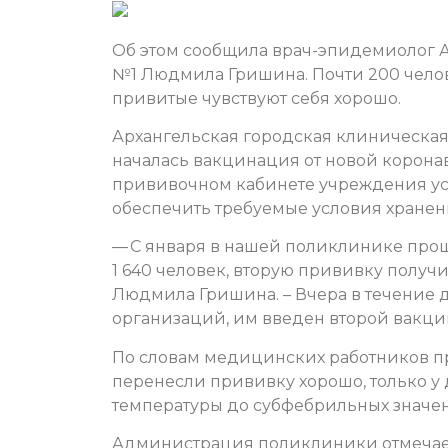
Об этом сообщила врач-эпидемиолог 
№1 Людмила Гришина. Почти 200 чело
привитые чувствуют себя хорошо.
Архангельская городская клиническая
началась вакцинация от новой корон
прививочном кабинете учреждения у
обеспечить требуемые условия хране
— С января в нашей поликлинике пр
1 640 человек, вторую прививку получ
Людмила Гришина. – Вчера в течение
организаций, им введен второй вакц
По словам медицинских работников п
перенесли прививку хорошо, только у
температуры до субфебрильных значен
Администрация поликлиники отмечает