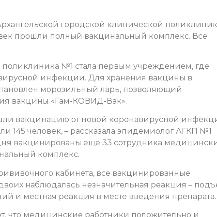
Архангельской городской клинической поликлини
век прошли полный вакцинальный комплекс. Все
 поликлиника №1 стала первым учреждением, где
авирусной инфекции. Для хранения вакцины в
становлен морозильный ларь, позволяющий
ния вакцины «Гам-КОВИД-Вак».
ошли вакцинацию от новой коронавирусной инфекц
или 145 человек, – рассказала эпидемиолог АГКП №1
 дня вакцинированы еще 33 сотрудника медицинск
инальный комплекс.
рививочного кабинета, все вакцинированные
 двоих наблюдалась незначительная реакция – под
ий и местная реакция в месте введения препарата.
, что медицинские работники положительно и