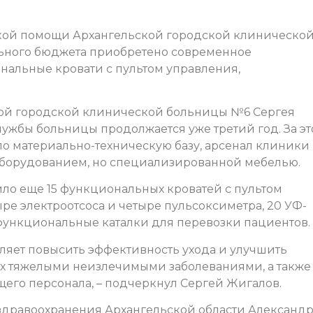
кой помощи Архангельской городской клиническо
льного бюджета приобретено современное
нальные кровати с пультом управления,
кой городской клинической больницы №6 Сергея
ужбы больницы продолжается уже третий год. За эт
о материально-техническую базу, арсенал клиники
борудованием, но специализированной мебелью.
ило еще 15 функциональных кроватей с пультом
ыре электроотсоса и четыре пульсоксиметра, 20 УФ-
функциональные каталки для перевозки пациентов.
яет повысить эффективность ухода и улучшить
их тяжелыми неизлечимыми заболеваниями, а также
щего персонала, – подчеркнул Сергей Жигалов.
дравоохранения Архангельской области Александ