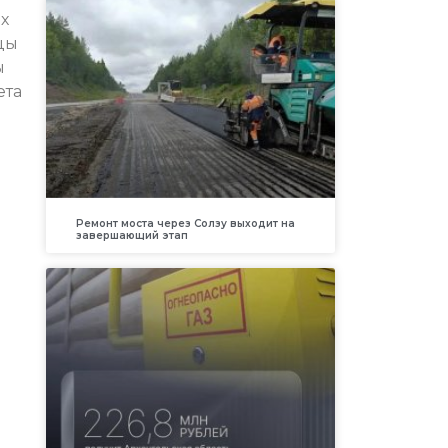
х
цы
ы
ета
Ремонт моста через Солзу выходит на
завершающий этап