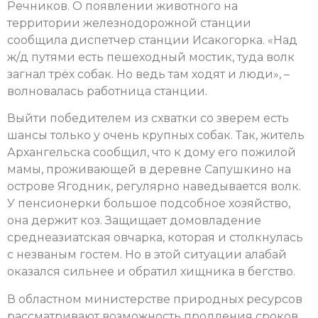
Речников. О появлении животного на
территории железнодорожной станции
сообщила диспетчер станции Исакогорка. «Над
ж/д путями есть пешеходный мостик, туда волк
загнал трёх собак. Но ведь там ходят и люди», –
волновалась работница станции.
Выйти победителем из схватки со зверем есть
шансы только у очень крупных собак. Так, житель
Архангельска сообщил, что к дому его пожилой
мамы, проживающей в деревне Сапушкино на
острове Ягодник, регулярно наведывается волк.
У пенсионерки большое подсобное хозяйство,
она держит коз. Защищает домовладение
среднеазиатская овчарка, которая и столкнулась
с незваным гостем. Но в этой ситуации алабай
оказался сильнее и обратил хищника в бегство.
В областном министерстве природных ресурсов
рассматривают возможность продления сроков