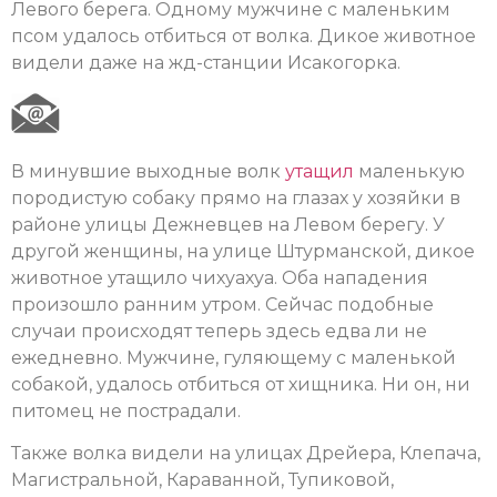
Левого берега. Одному мужчине с маленьким
псом удалось отбиться от волка. Дикое животное
видели даже на жд-станции Исакогорка.
В минувшие выходные волк
утащил
маленькую
породистую собаку прямо на глазах у хозяйки в
районе улицы Дежневцев на Левом берегу. У
другой женщины, на улице Штурманской, дикое
животное утащило чихуахуа. Оба нападения
произошло ранним утром. Сейчас подобные
случаи происходят теперь здесь едва ли не
ежедневно. Мужчине, гуляющему с маленькой
собакой, удалось отбиться от хищника. Ни он, ни
питомец не пострадали.
Также волка видели на улицах Дрейера, Клепача,
Магистральной, Караванной, Тупиковой,