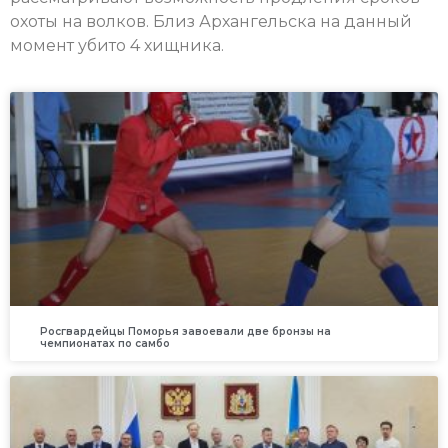
охоты на волков. Близ Архангельска на данный
момент убито 4 хищника.
Росгвардейцы Поморья завоевали две бронзы на
чемпионатах по самбо