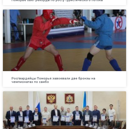
Поморье бьет рекорды по росту туристического потока
Росгвардейцы Поморья завоевали две бронзы на
чемпионатах по самбо