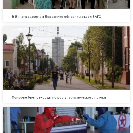
В Виноградовском Березнике обновили отдел ЗАГС
Поморье бьет рекорды по росту туристического потока