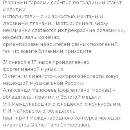
Главными героями события по традиции станут
молодые
исполнители – с их яркостью, мечтами и
дерзкими планами. На это сияние в Кирху
неизменно слетаются их прекрасные ровесники,
но фестиваль, конечно,
ориентирован на зрителей разных поколений,
так что зовите близких и приходите!
31 января в 17 часов пройдет вечер
фортепианной музыки с
19-летним пианистом, которого эксперты зовут
надеждой музыкальной России.
Александр Малофеев (фортепиано, Москва) –
обладатель I премии и Золотой медали
VIII Международного юношеского конкурса им.
П.И. Чайковского, обладатель
Гран-при I Международного конкурса молодых
пианистов Grand Piano Competition,