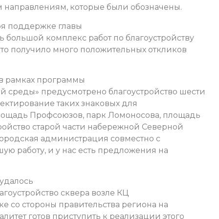
м направлениям, которые были обозначены.
ря поддержке главы
ь большой комплекс работ по благоустройству
что получило много положительных откликов
у в рамках программы
 среды» предусмотрено благоустройство шести
оектирование таких знаковых для
лощадь Профсоюзов, парк Ломоносова, площадь
тройство старой части набережной Северной
 Городская администрация совместно с
ую работу, и у нас есть предложения на
 удалось
агоустройство сквера возле КЦ
е со стороны правительства региона на
итет готов приступить к реализации этого