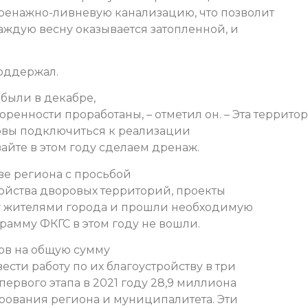
дренажно-ливневую канализацию, что позволит
аждую весну оказывается затопленной, и
оддержал.
 были в декабре,
воренности проработаны, – отметил он. – Эта террито
овы подключиться к реализации
вайте в этом году сделаем дренаж.
ве региона с просьбой
ройства дворовых территорий, проекты
у жителями города и прошли необходимую
рамму ФКГС в этом году не вошли.
ров на общую сумму
сти работу по их благоустройству в три
ервого этапа в 2021 году 28,9 миллиона
ирования региона и муниципалитета. Эти