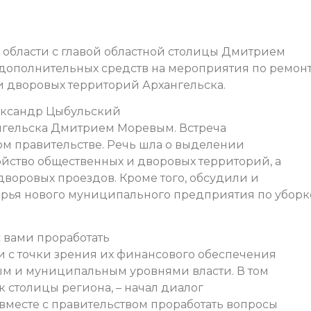
й области с главой областной столицы Дмитрием
дополнительных средств на мероприятия по ремон
и дворовых территорий Архангельска.
лександр Цыбульский
ангельска Дмитрием Моревым. Встреча
ном правительстве. Речь шла о выделении
ойство общественных и дворовых территорий, а
дворовых проездов. Кроме того, обсудили и
орья нового муниципального предприятия по уборк
 вами проработать
и с точки зрения их финансового обеспечения
м и муниципальным уровнями власти. В том
ак столицы региона, – начал диалог
вместе с правительством проработать вопросы