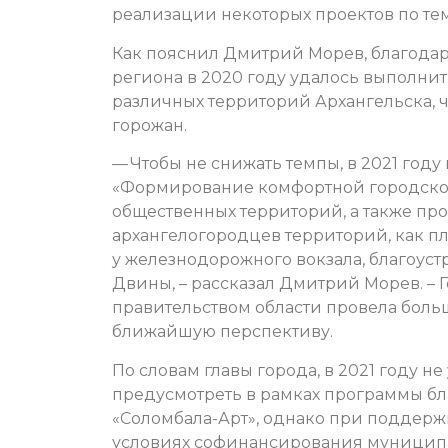
реализации некоторых проектов по те
Как пояснил Дмитрий Морев, благода
региона в 2020 году удалось выполнит
различных территорий Архангельска, 
горожан.
— Чтобы не снижать темпы, в 2021 год
«Формирование комфортной городской
общественных территорий, а также пр
архангелогородцев территорий, как п
у железнодорожного вокзала, благоус
Двины, – рассказал Дмитрий Морев. –
правительством области провела больш
ближайшую перспективу.
По словам главы города, в 2021 году не
предусмотреть в рамках программы бл
«Соломбала-Арт», однако при поддержк
условиях софинансирования муниципал