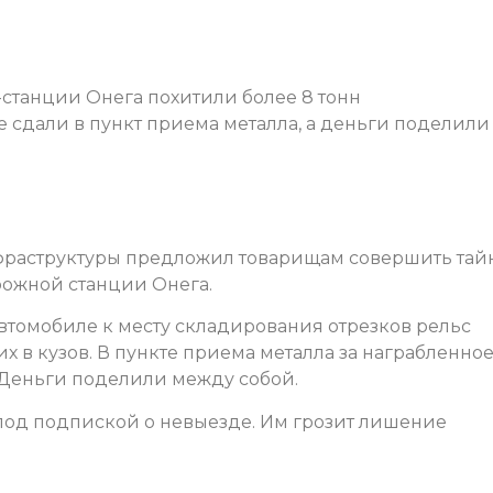
станции Онега похитили более 8 тонн
 сдали в пункт приема металла, а деньги поделили
фраструктуры предложил товарищам совершить тай
рожной станции Онега.
втомобиле к месту складирования отрезков рельс
х в кузов. В пункте приема металла за награбленно
. Деньги поделили между собой.
под подпиской о невыезде. Им грозит лишение