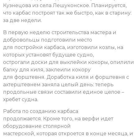
Кузнецова из села Лешуконское. Планируется,
что карбас построят так же быстро, как в старину:
за две недели.
В первую неделю строительства мастера и
добровольцы подготовили место
для постройки карбаса, изготовили козлы, на
которых установят будущее судно,
острогали доски для выклейки кокоры, опилили
балку для киля, заклеили кокору
для форштевня. Доработка киля и форштевня с
ахтерштевнем заняла целый день: теперь
продольные связи составили единое целое –
хребет судна.
Работа по созданию карбаса
продолжается.
Кроме того, на верфи идет
оборудование столярной
мастерской, которая откроется в конце месяца, и