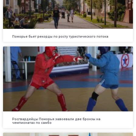
Поморье бьет рекорды по росту туристического потока
Росгвардейцы Поморья завоевали две бронзы на
чемпионатах по самбо