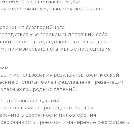
дных объектов. Специалисты уже
вым мероприятиям, главам районов даны
беспечения безаварийного
 проводиться уже зарекомендовавший себя
ющий ледорезные, ледокольные и взрывные
у минимизировать негативные последствия
ким
ласти использования результатов космической
еские системы» была представлена презентация
 опасных природных явлений.
ксандр Новиков, данный
и затоплениях за прошедшие годы на
ассчитать вероятности их повторения.
ресованность проектом и намерение рассмотреть