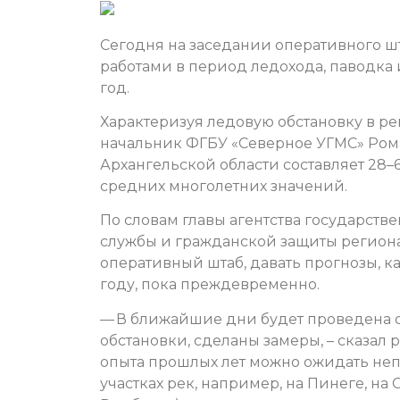
Сегодня на заседании оперативного ш
работами в период ледохода, паводка 
год.
Характеризуя ледовую обстановку в р
начальник ФГБУ «Северное УГМС» Рома
Архангельской области составляет 28–
средних многолетних значений.
По словам главы агентства государст
службы и гражданской защиты региона
оперативный штаб, давать прогнозы, ка
году, пока преждевременно.
— В ближайшие дни будет проведена 
обстановки, сделаны замеры, – сказал 
опыта прошлых лет можно ожидать неп
участках рек, например, на Пинеге, н