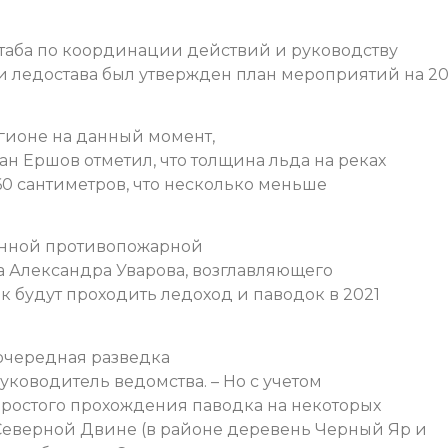
таба по координации действий и руководству
и ледостава был утвержден план мероприятий на 20
егионе на данный момент,
н Ершов отметил, что толщина льда на реках
60 сантиметров, что несколько меньше
венной противопожарной
 Александра Уварова, возглавляющего
к будут проходить ледоход и паводок в 2021
очередная разведка
руководитель ведомства. – Но с учетом
ростого прохождения паводка на некоторых
а Северной Двине (в районе деревень Черный Яр и