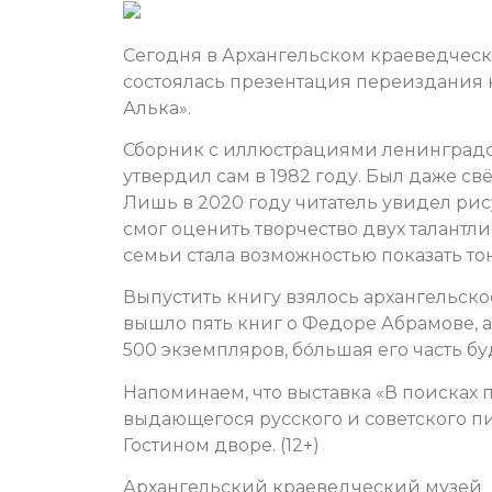
Сегодня в Архангельском краеведческо
состоялась презентация переиздания
Алька».
Сборник с иллюстрациями ленинградс
утвердил сам в 1982 году. Был даже свё
Лишь в 2020 году читатель увидел рис
смог оценить творчество двух талант
семьи стала возможностью показать то
Выпустить книгу взялось архангельское
вышло пять книг о Федоре Абрамове, а 
500 экземпляров, бо́льшая его часть 
Напоминаем, что выставка «В поисках
выдающегося русского и советского п
Гостином дворе. (12+)
Архангельский краеведческий музей