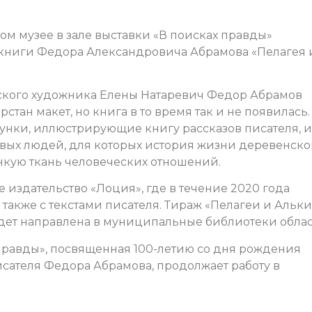
м музее в зале выставки «В поисках правды»
 книги Федора Александровича Абрамова «Пелагея 
кого художника Елены Натаревич Федор Абрамов
рстан макет, но книга в то время так и не появилась.
унки, иллюстрирующие книгу рассказов писателя, и
ливых людей, для которых история жизни деревенск
нкую ткань человеческих отношений.
 издательство «Лоция», где в течение 2020 года
также с текстами писателя. Тираж «Пелагеи и Альки
будет направлена в муниципальные библиотеки облас
 правды», посвященная 100-летию со дня рождения
исателя Федора Абрамова, продолжает работу в