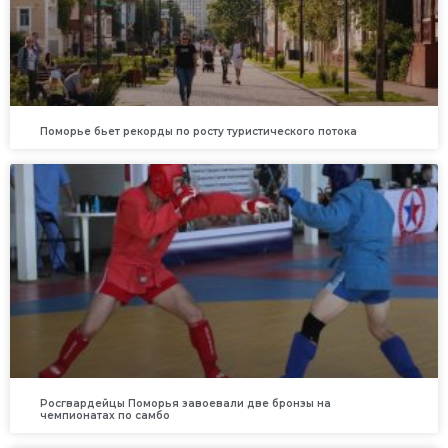
Поморье бьет рекорды по росту туристического потока
Росгвардейцы Поморья завоевали две бронзы на
чемпионатах по самбо